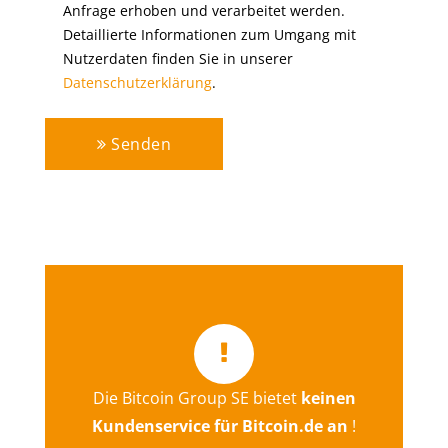
Anfrage erhoben und verarbeitet werden.
Detaillierte Informationen zum Umgang mit
Nutzerdaten finden Sie in unserer
Datenschutzerklärung
.
Senden
Die Bitcoin Group SE bietet
keinen
Hier gelangen Sie direkt zum
Kundenservice für Bitcoin.de an
!
Kontaktformular von bitcoin.de