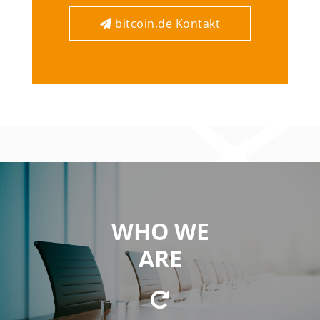
bitcoin.de Kontakt
bitcoin.de Kontakt
WHO WE
WE ARE
ARE
a private equity firm focused on investing in
innovative business concepts and technologies in the
fields of cryptocurrencies and blockchain technology.