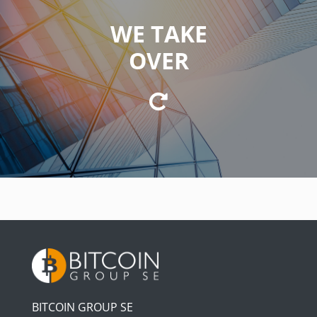
WE TAKE
WE TAKE ON
OVER
of strategic leadership, management, and
coordination.
BITCOIN GROUP SE