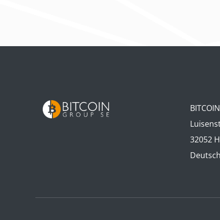
BITCOI
Luisens
32052 H
Deutsc