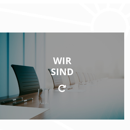
WIR SIND
WIR
eine Beteiligungsgesellschaft mit Investmentfokus
SIND
auf innovative Business-Konzepte und
Technologien aus den Bereichen Kryptowährungen
und Blockchaintechnologie.