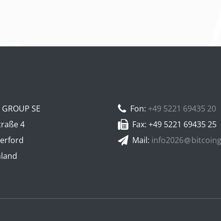
N GROUP SE
Fon:
+49 5221 69435 20
traße 4
Fax: +49 5221 69435 25
erford
Mail:
info2026
bitcoin
hland