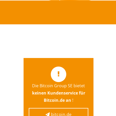
Die Bitcoin Group SE bietet
Hier gelangen Sie direkt zum
keinen Kundenservice für
Kontaktformular von
Bitcoin.de an
!
bitcoin.de
bitcoin.de
bitcoin.de