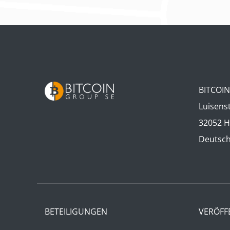
BITCOI
Luisens
32052 H
Deutsc
BETEILIGUNGEN
VERÖFF