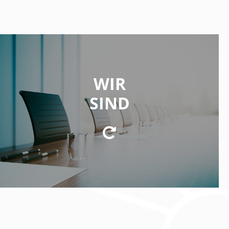
WIR SIND
WIR
eine Beteiligungsgesellschaft mit Investmentfokus
SIND
auf innovative Business-Konzepte und
Technologien aus den Bereichen Kryptowährungen
und Blockchaintechnologie.