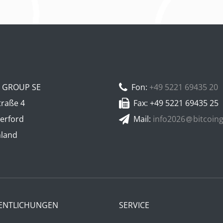
N GROUP SE
Fon:
+49 5221 69435 20
traße 4
Fax: +49 5221 69435 25
erford
Mail:
info2026
bitcoin
hland
ENTLICHUNGEN
SERVICE