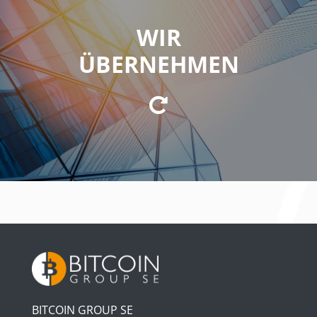
WIR
WIR ÜBERNEHMEN
ÜBERNEHMEN
die strategische Führung, Steuerung und
Koordinierung.
BITCOIN GROUP SE