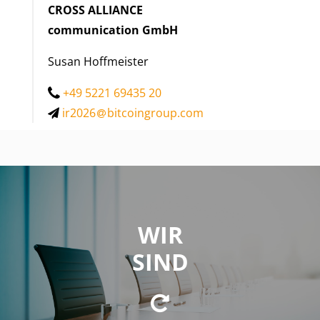
CROSS ALLIANCE
communication GmbH
Susan Hoffmeister
+49 5221 69435 20
ir2026
bitcoingroup.com
WIR SIND
WIR
eine Beteiligungsgesellschaft mit Investmentfokus auf
SIND
innovative Business-Konzepte und Technologien aus
den Bereichen Kryptowährungen und
Blockchaintechnologie.